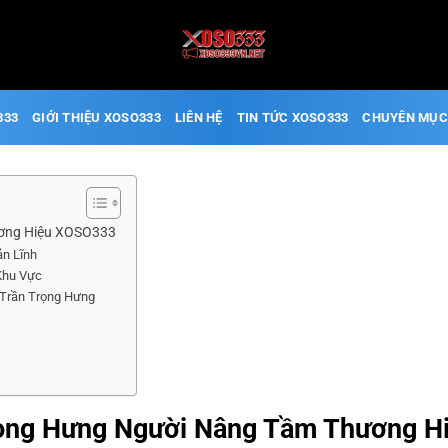
333
GIỚI THIỆU XOSO333
LIÊN HỆ
TIN TỨC XOSO333
CHUYÊN MỤC
ương Hiệu XOSO333
n Lĩnh
Khu Vực
 Trần Trọng Hưng
ọng Hưng Người Nâng Tầm Thương 