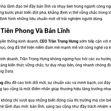
hà lãnh đạo trẻ đầy bản lĩnh và nhạy bén trong ngành công nghệ
g bước phát triển đột phá, khẳng định vị thế vững chắc trong 
 định hình những tiêu chuẩn mới về trải nghiệm người dùng.
Tiên Phong Và Bản Lĩnh
ruyền thống kinh doanh,
CEO Trần Trọng Hưng
sớm tiếp cận với 
học, ông đã thể hiện niềm đam mê mạnh mẽ với công nghệ và khá
 kinh doanh, Trần Trọng Hưng không ngừng học hỏi các xu hướ
n tảng kiến thức vững chắc, tư duy nhạy bén, ông nhanh chóng đ
Big Data.
ng
đều đề cao tính đổi mới, sự chuẩn xác và minh bạch, coi đây l
g tạo cũng là một điểm nhấn giúp thương hiệu tăng trưởng nha
không chỉ vượt qua những biến động của thị trường mà còn biế
hệ lãnh đạo mới: bản lĩnh, sáng tạo cũng như đầy trách nhiệm 