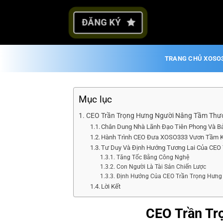
Bỏ
qua
ĐĂNG KÝ
nội
dung
TRANG CHỦ XOSO
Mục lục
CEO Trần Trọng Hưng Người Nâng Tầm Th
Chân Dung Nhà Lãnh Đạo Tiên Phong Và Bả
Hành Trình CEO Đưa XOSO333 Vươn Tầm 
Tư Duy Và Định Hướng Tương Lai Của CEO
Tăng Tốc Bằng Công Nghệ
Con Người Là Tài Sản Chiến Lược
Định Hướng Của CEO Trần Trọng Hưng
Lời Kết
CEO Trần Tr