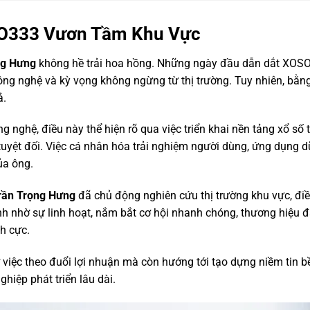
SO333 Vươn Tầm Khu Vực
ng Hưng
không hề trải hoa hồng. Những ngày đầu dẫn dắt XOSO3
công nghệ và kỳ vọng không ngừng từ thị trường. Tuy nhiên, bằng
ả.
 nghệ, điều này thể hiện rõ qua việc triển khai nền tảng xổ số t
yệt đối. Việc cá nhân hóa trải nghiệm người dùng, ứng dụng dữ
ủa ông.
rần Trọng Hưng
đã chủ động nghiên cứu thị trường khu vực, điề
h nhờ sự linh hoạt, nắm bắt cơ hội nhanh chóng, thương hiệu đ
ch cực.
 việc theo đuổi lợi nhuận mà còn hướng tới tạo dựng niềm tin b
hiệp phát triển lâu dài.