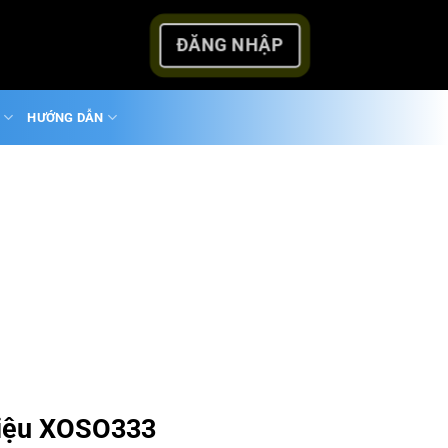
ĐĂNG NHẬP
HƯỚNG DẪN
Hiệu XOSO333