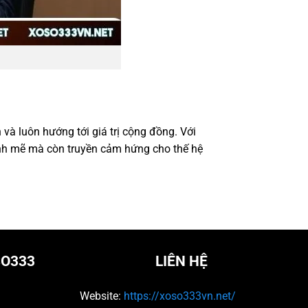
và luôn hướng tới giá trị cộng đồng. Với
nh mẽ mà còn truyền cảm hứng cho thế hệ
SO333
LIÊN HỆ
Website:
https://xoso333vn.net/