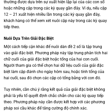
thường được dựa trên sự xuất hiện lặp lại của các con số
hoặc những cặp trong các kỳ quay gần đây. Ví dụ, nếu cặp
12 – 21 xuất hiện nhiều lần trong các kỳ quay gần đây,
khách hàng có thể xem xét nuôi cặp này trong các kỳ quay
tiếp theo.
Nuôi Dựa Trên Giải Đặc Biệt
Một cách tiếp cận khác để nuôi dàn đề 2 số là tập trung
vào giải đặc biệt. Phương pháp này tập trung phân tích hai
chữ cuối của giải đặc biệt hoặc tổng của hai con cuối.
Người tham gia có thể chọn hai dữ liệu cuối của giải đặc
biệt làm cặp đánh cho ngày hôm sau, hoặc tính tổng của
hai cuối, sau đó chọn các cặp có tổng bằng với con đó.
Tuy nhiên, cần chú ý rằng kết quả của giải đặc biệt không
phải là yếu tố quyết định chắc chắn cho các kỳ quay tiếp
theo. Phương pháp này cần được kết hợp với các phương
pháp soi cầu khác để tăng cường độ chính xác.