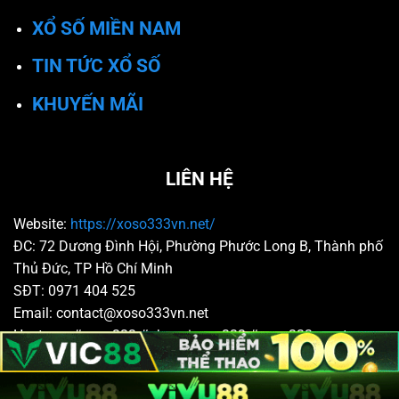
XỔ SỐ MIỀN NAM
TIN TỨC XỔ SỐ
KHUYẾN MÃI
LIÊN HỆ
Website:
https://xoso333vn.net/
ĐC: 72 Dương Đình Hội, Phường Phước Long B, Thành phố
Thủ Đức, TP Hồ Chí Minh
SĐT: 0971 404 525
Email:
contact@xoso333vn.net
Hastags: #xoso333 #nhacaixoso333 #xoso333vnnet
#xoso333casino #xoso333nohu #xoso333thethao
#xoso333banca #xoso333xoso