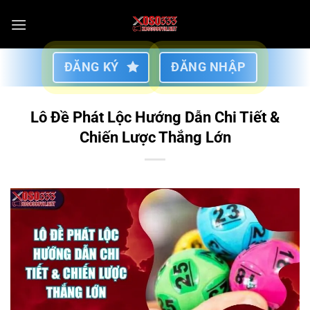
Bỏ
qua
nội
dung
ĐĂNG KÝ
ĐĂNG NHẬP
Lô Đề Phát Lộc Hướng Dẫn Chi Tiết &
Chiến Lược Thắng Lớn