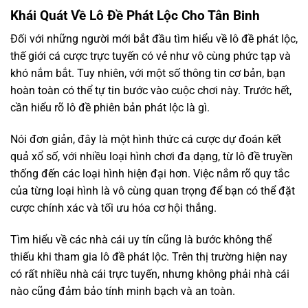
Khái Quát Về Lô Đề Phát Lộc Cho Tân Binh
Đối với những người mới bắt đầu tìm hiểu về lô đề phát lộc,
thế giới cá cược trực tuyến có vẻ như vô cùng phức tạp và
khó nắm bắt. Tuy nhiên, với một số thông tin cơ bản, bạn
hoàn toàn có thể tự tin bước vào cuộc chơi này. Trước hết,
cần hiểu rõ lô đề phiên bản phát lộc là gì.
Nói đơn giản, đây là một hình thức cá cược dự đoán kết
quả xổ số, với nhiều loại hình chơi đa dạng, từ lô đề truyền
thống đến các loại hình hiện đại hơn. Việc nắm rõ quy tắc
của từng loại hình là vô cùng quan trọng để bạn có thể đặt
cược chính xác và tối ưu hóa cơ hội thắng.
Tìm hiểu về các nhà cái uy tín cũng là bước không thể
thiếu khi tham gia lô đề phát lộc. Trên thị trường hiện nay
có rất nhiều nhà cái trực tuyến, nhưng không phải nhà cái
nào cũng đảm bảo tính minh bạch và an toàn.