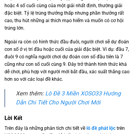
hoặc 4 số cuối cùng của một giải nhất định, thường giải
đặc biệt. Tỷ lệ trúng thưởng thấp nhưng phần thưởng rất
cao, thu hút những ai thích mạo hiểm và muốn có cơ hội
trúng lớn.
Ngoài ra còn có hình thức đầu đuôi, người chơi sẽ dự đoán
con số ở vị trí đầu hoặc cuối của giải đặc biệt. Ví dụ: đầu 7,
đuôi 9 có nghĩa người chơi dự đoán con số đầu tiên là 7
cũng như con số cuối cùng 9. Đây trở thành hình thức khá
dễ chơi, phù hợp với người mới bắt đầu, xác suất thắng cao
hơn so với các loại đề khác.
Xem thêm:
Lô Đề 3 Miền XOSO33 Hướng
Dẫn Chi Tiết Cho Người Chơi Mới
Lời Kết
Trên đây là những phân tích chi tiết về
lô đề phát lộc
trên