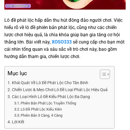
Lô đề phát lộc
hấp dẫn thu hút đông đảo người chơi. Việc
hiểu rõ về lô đề phiên bản phát lộc, cũng như các chiến
lược chơi hiệu quả, là chìa khóa giúp bạn gia tăng cơ hội
thắng lớn. Bài viết này,
XOSO333
sẽ cung cấp cho bạn một
cái nhìn tổng quan và sâu sắc về trò chơi này, bao gồm
hướng dẫn tham gia, chiến lược chơi.
Mục lục
Khái Quát Về Lô Đề Phát Lộc Cho Tân Binh
Chiến Lược & Mẹo Chơi Lô Đề Loại Phát Lộc Hiệu Quả
Các Loại Hình Lô Đề Kiểu Phát Lộc Đa Dạng
Phiên Bản Phát Lộc Truyền Thống
Lô Đề Phát Lộc Kiểu Xiên
Phiên Bản 3 Càng, 4 Càng
Lời Kết