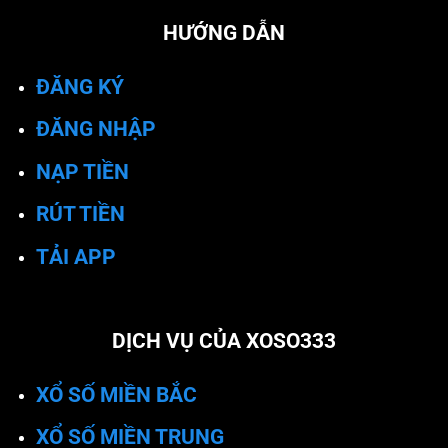
HƯỚNG DẪN
ĐĂNG KÝ
ĐĂNG NHẬP
NẠP TIỀN
RÚT TIỀN
TẢI APP
DỊCH VỤ CỦA XOSO333
XỔ SỐ MIỀN BẮC
XỔ SỐ MIỀN TRUNG